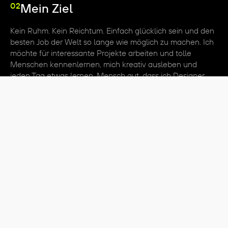
02
Mein Ziel
Kein Ruhm. Kein Reichtum. Einfach glücklich sein und den
besten Job der Welt so lange wie möglich zu machen. Ich
möchte für interessante Projekte arbeiten und tolle
Menschen kennenlernen, mich kreativ ausleben und
jeden Tag etwas lernen. Mensch gut, dass ich Designer
bin!
03
Mein Ziel für dich
Ich glaube, dass jedes Unternehmen erfolgreich sein kann,
wenn es seine Zielgruppe begeistert. Deshalb erarbeite
ich mit dir an Lösungen, damit du genau das machen
kannst. Für dein Projekt eine nachhaltige Lösung und
Verbesserung zu schaffen, hat für mich oberste Priorität.
Du sollst für die Herausforderungen von morgen
gewappnet, stolz auf das Ergebnis sein und möglichst